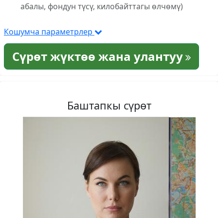
абалы, фондун түсү, килобайттагы өлчөмү)
Кошумча параметрлер
Сүрөт жүктөө жана улантуу
Баштапкы сүрөт