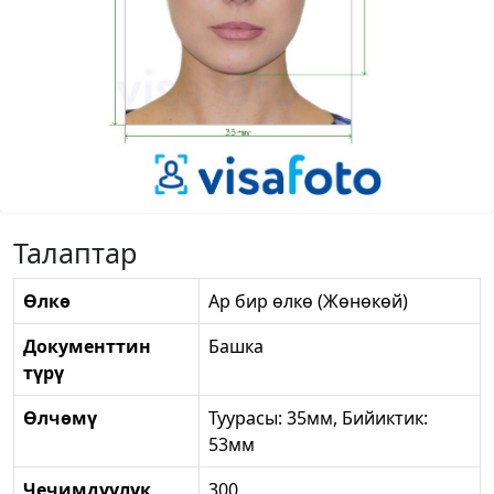
Талаптар
Өлкө
Ар бир өлкө (Жөнөкөй)
Документтин
Башка
түрү
Өлчөмү
Туурасы: 35мм, Бийиктик:
53мм
Чечимдүүлүк
300