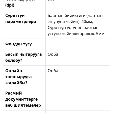
(dpi)
Сүрөттүн
Баштын бийиктиги (чачтын
параметрлери
эң учуна чейин): 40мм;
Сүрөттүн үстүнөн чачтын
үстүнө чейинки аралык: 5мм
Фондун түсү
Басып чыгарууга
Ооба
болобу?
Онлайн
Ооба
тапшырууга
жарайбы?
Расмий
документтерге
веб шилтемелер