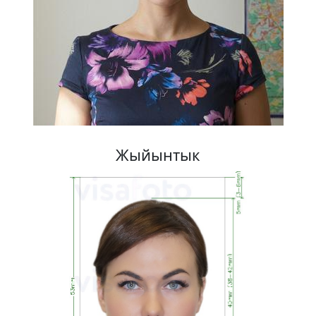
Жыйынтык