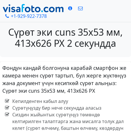
+1-929-922-7378
Сүрөт эки cuns 35x53 мм,
413x626 PX 2 секундда
Фондун кандай болгонуна карабай смартфон же
камера менен сүрөт тартып, бул жерге жүктөңүз
жана документ үчүн кесипкөй сүрөт алыңыз:
Сүрөт эки cuns 35x53 мм, 413x626 PX
Кепилденген кабыл алуу
Сүрөтүңүздү бир нече секундда аласыз
Сиздин жыйынтык сүрөтүңүз төмөндө
келтирилген талаптарга жана мисалга толук дал
келет (сүрөт өлчөмү, баштын өлчөмү, көздөрдүн