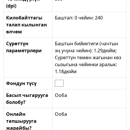
(dpi)
Килобайттагы
Баштап: 0 чейин: 240
талап кылынган
өлчөм
Сүрөттүн
Баштын бийиктиги (чачтын
параметрлери
эң учуна чейин): 1.29дюйм;
Сүрөттүн төмөн жагынан көз
сызыгына чейинки аралык:
1.18дюйм
Фондун түсү
Басып чыгарууга
Ооба
болобу?
Онлайн
Ооба
тапшырууга
жарайбы?