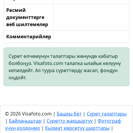
Расмий
документтерге
веб шилтемелер
Комментарийлер
Сүрөт өлчөмүнүн талаптары жөнүндө кабатыр
болбоңуз. Visafoto.com талапка ылайык келүүнү
кепилдейт. Ал туура сүрөттөрдү жасап, фондун
оңдойт.
© 2026 Visafoto.com |
Башкы бет
|
Сүрөт талаптары
|
Байланыштар
|
Сүрөттү жакшыртуу
|
Фотограф
үчүн колдонмо
|
Кызмат көрсөтүү шарттары
|