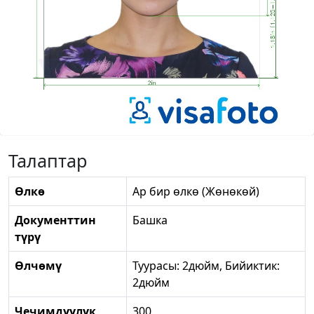
Талаптар
Өлкө
Ар бир өлкө (Жөнөкөй)
Документтин
Башка
түрү
Өлчөмү
Туурасы: 2дюйм, Бийиктик:
2дюйм
Чечимдүүлүк
300