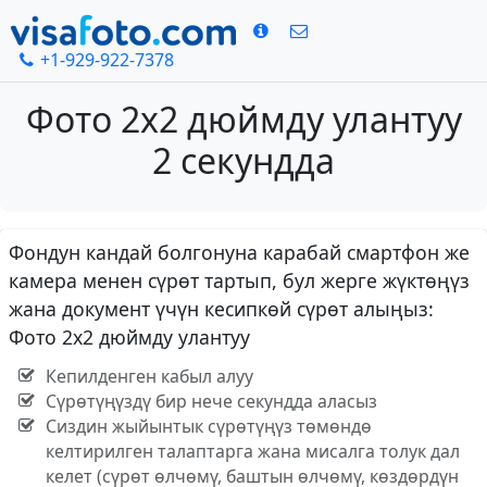
+1-929-922-7378
Фото 2х2 дюймду улантуу
2 секундда
Фондун кандай болгонуна карабай смартфон же
камера менен сүрөт тартып, бул жерге жүктөңүз
жана документ үчүн кесипкөй сүрөт алыңыз:
Фото 2х2 дюймду улантуу
Кепилденген кабыл алуу
Сүрөтүңүздү бир нече секундда аласыз
Сиздин жыйынтык сүрөтүңүз төмөндө
келтирилген талаптарга жана мисалга толук дал
келет (сүрөт өлчөмү, баштын өлчөмү, көздөрдүн