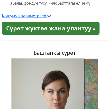
абалы, фондун түсү, килобайттагы өлчөмү)
Кошумча параметрлер
Сүрөт жүктөө жана улантуу
Баштапкы сүрөт