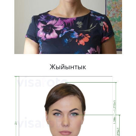
Жыйынтык