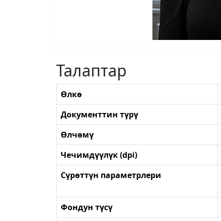
Талаптар
Өлкө
Документтин түрү
Өлчөмү
Чечимдүүлүк (dpi)
Сүрөттүн параметрлери
Фондун түсү