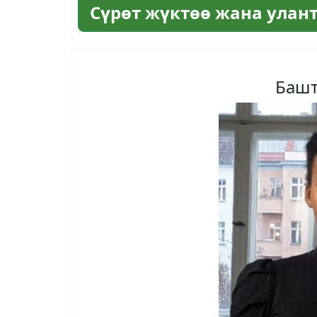
Сүрөт жүктөө жана улан
Башт