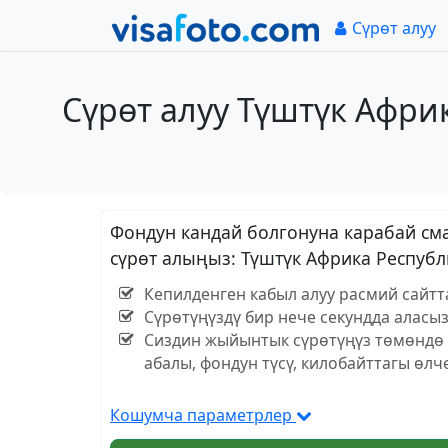
Сүрөт алуу
Сүрөт алуу Түштүк Афри
Фондун кандай болгонуна карабай сма
сүрөт алыңыз: Түштүк Африка Респуб
Кепилденген кабыл алуу расмий сайтт
Сүрөтүңүздү бир нече секундда аласы
Сиздин жыйынтык сүрөтүңүз төмөндө к
абалы, фондун түсү, килобайттагы өлч
Кошумча параметрлер