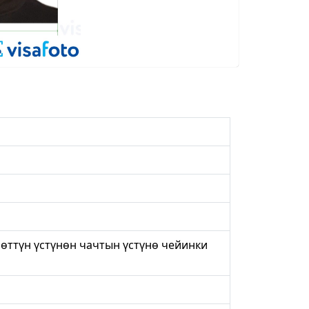
рөттүн үстүнөн чачтын үстүнө чейинки