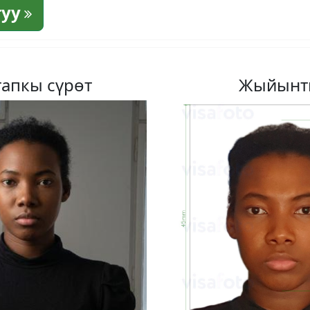
туу
апкы сүрөт
Жыйынт