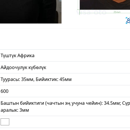
Түштүк Африка
Айдоочулук күбөлүк
Туурасы: 35мм, Бийиктик: 45мм
600
Баштын бийиктиги (чачтын эң учуна чейин): 34.5мм; Сү
аралык: 3мм