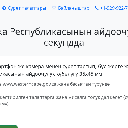
Сүрөт талаптары
Байланыштар
+1-929-922-
ка Республикасынын айдоочу
секундда
ртфон же камера менен сүрөт тартып, бул жерге ж
ликасынын айдоочулук күбөлүгү 35х45 мм
а www.westerncape.gov.za жана басылган түрүндө
з
елтирилген талаптарга жана мисалга толук дал келет (
өмү)