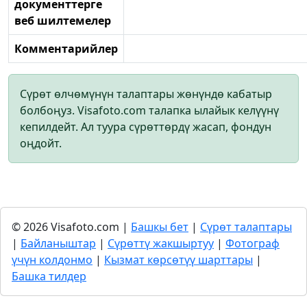
документтерге
веб шилтемелер
Комментарийлер
Сүрөт өлчөмүнүн талаптары жөнүндө кабатыр
болбоңуз. Visafoto.com талапка ылайык келүүнү
кепилдейт. Ал туура сүрөттөрдү жасап, фондун
оңдойт.
© 2026 Visafoto.com |
Башкы бет
|
Сүрөт талаптары
|
Байланыштар
|
Сүрөттү жакшыртуу
|
Фотограф
үчүн колдонмо
|
Кызмат көрсөтүү шарттары
|
Башка тилдер