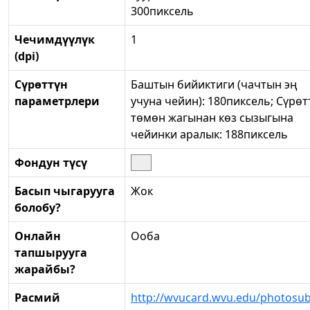
300пиксель
Чечимдүүлүк
1
(dpi)
Сүрөттүн
Баштын бийиктиги (чачтын эң
параметрлери
учуна чейин): 180пиксель; Сүрөт
төмөн жагынан көз сызыгына
чейинки аралык: 188пиксель
Фондун түсү
Басып чыгарууга
Жок
болобу?
Онлайн
Ооба
тапшырууга
жарайбы?
Расмий
http://wvucard.wvu.edu/photosu