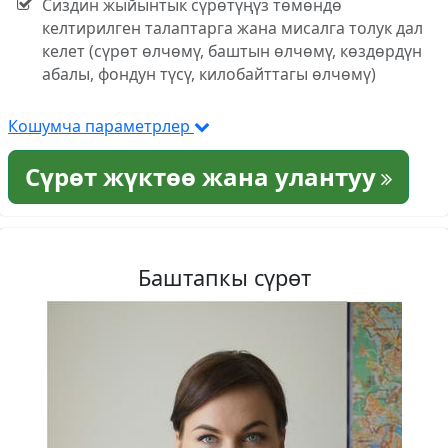
Сиздин жыйынтык сүрөтүңүз төмөндө
келтирилген талаптарга жана мисалга толук дал
келет (сүрөт өлчөмү, баштын өлчөмү, көздөрдүн
абалы, фондун түсү, килобайттагы өлчөмү)
Кошумча параметрлер
Сүрөт жүктөө жана улантуу
Баштапкы сүрөт