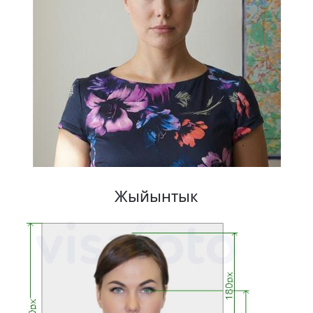
Жыйынтык