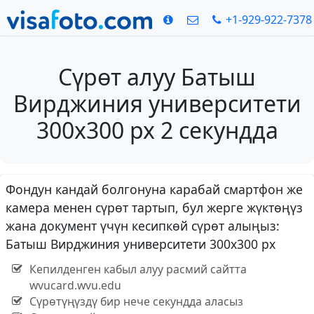
+1-929-922-7378
Сүрөт алуу Батыш
Вирджиния университети
300x300 px 2 секундда
Фондун кандай болгонуна карабай смартфон же
камера менен сүрөт тартып, бул жерге жүктөңүз
жана документ үчүн кесипкөй сүрөт алыңыз:
Батыш Вирджиния университети 300x300 px
Кепилденген кабыл алуу расмий сайтта
wvucard.wvu.edu
Сүрөтүңүздү бир нече секундда аласыз