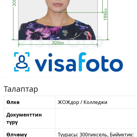
Талаптар
Өлкө
ЖОЖдор / Колледжи
Документтин
түрү
Өлчөмү
Туурасы: 300пиксель, Бийиктик: