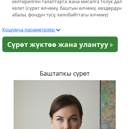
келтирилген талаптарга жана мисалга толук дал
келет (сүрөт өлчөмү, баштын өлчөмү, көздөрдүн
абалы, фондун түсү, килобайттагы өлчөмү)
Кошумча параметрлер
Сүрөт жүктөө жана улантуу
Баштапкы сүрөт