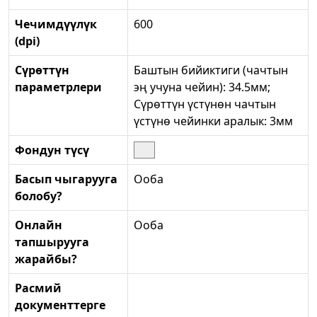
Чечимдүүлүк
600
(dpi)
Сүрөттүн
Баштын бийиктиги (чачтын
параметрлери
эң учуна чейин): 34.5мм;
Сүрөттүн үстүнөн чачтын
үстүнө чейинки аралык: 3мм
Фондун түсү
Басып чыгарууга
Ооба
болобу?
Онлайн
Ооба
тапшырууга
жарайбы?
Расмий
документтерге