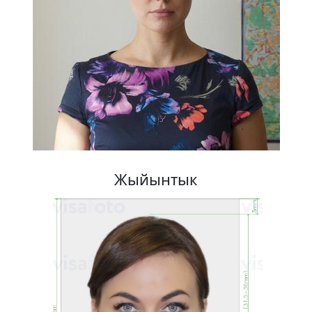
Жыйынтык