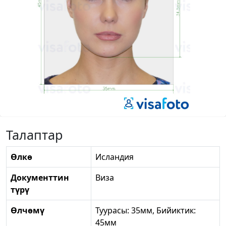
Талаптар
Өлкө
Исландия
Документтин
Виза
түрү
Өлчөмү
Туурасы: 35мм, Бийиктик:
45мм