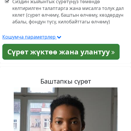
Сиздин жыйынтык сүрөтүңүз төмөндө
келтирилген талаптарга жана мисалга толук дал
келет (сүрөт өлчөмү, баштын өлчөмү, көздөрдүн
абалы, фондун түсү, килобайттагы өлчөмү)
Кошумча параметрлер
Сүрөт жүктөө жана улантуу
Баштапкы сүрөт