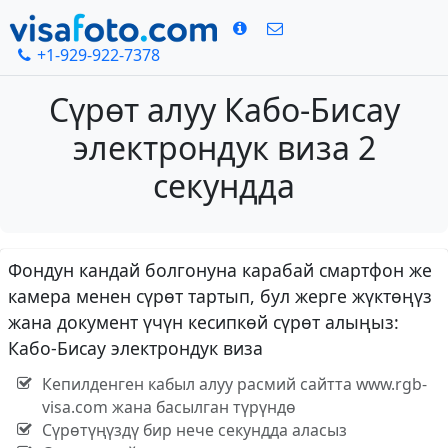
+1-929-922-7378
Сүрөт алуу Кабо-Бисау
электрондук виза 2
секундда
Фондун кандай болгонуна карабай смартфон же
камера менен сүрөт тартып, бул жерге жүктөңүз
жана документ үчүн кесипкөй сүрөт алыңыз:
Кабо-Бисау электрондук виза
Кепилденген кабыл алуу расмий сайтта www.rgb-
visa.com жана басылган түрүндө
Сүрөтүңүздү бир нече секундда аласыз