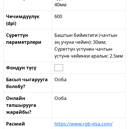
40мм
Чечимдүүлүк
600
(dpi)
Сүрөттүн
Баштын бийиктиги (чачтын
параметрлери
эң учуна чейин): 30мм;
Сүрөттүн үстүнөн чачтын
үстүнө чейинки аралык: 2.5мм
Фондун түсү
Басып чыгарууга
Ооба
болобу?
Онлайн
Ооба
тапшырууга
жарайбы?
Расмий
https://www.rgb-visa.com/