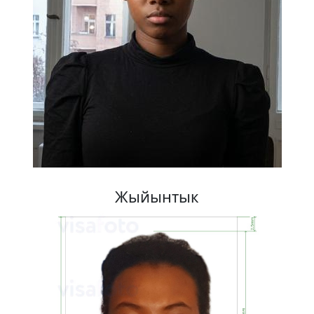
Жыйынтык