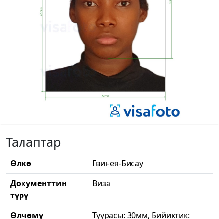
Талаптар
Өлкө
Гвинея-Бисау
Документтин
Виза
түрү
Өлчөмү
Туурасы: 30мм, Бийиктик: