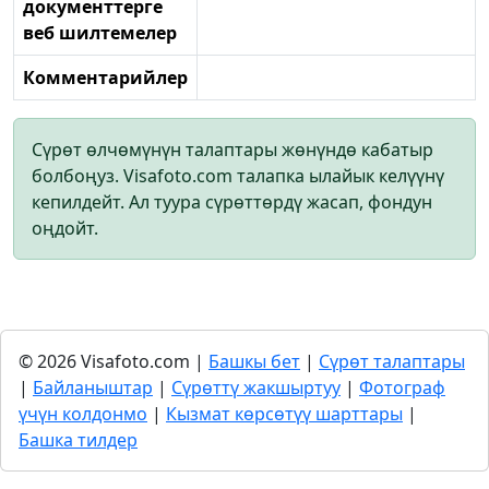
документтерге
веб шилтемелер
Комментарийлер
Сүрөт өлчөмүнүн талаптары жөнүндө кабатыр
болбоңуз. Visafoto.com талапка ылайык келүүнү
кепилдейт. Ал туура сүрөттөрдү жасап, фондун
оңдойт.
© 2026 Visafoto.com |
Башкы бет
|
Сүрөт талаптары
|
Байланыштар
|
Сүрөттү жакшыртуу
|
Фотограф
үчүн колдонмо
|
Кызмат көрсөтүү шарттары
|
Башка тилдер