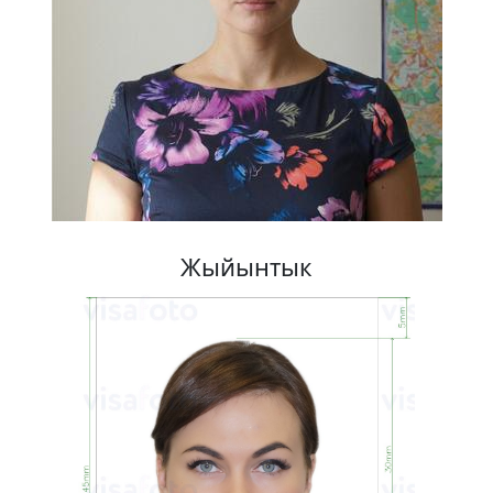
Жыйынтык