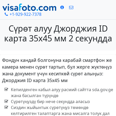
+1-929-922-7378
Сүрөт алуу Джорджия ID
карта 35x45 мм 2 секундда
Фондун кандай болгонуна карабай смартфон же
камера менен сүрөт тартып, бул жерге жүктөңүз
жана документ үчүн кесипкөй сүрөт алыңыз:
Джорджия ID карта 35x45 мм
Кепилденген кабыл алуу расмий сайтта sda.gov.ge
жана басылган түрүндө
Сүрөтүңүздү бир нече секундда аласыз
Сиздин жыйынтык сүрөтүңүз төмөндө
келтирилген талаптарга жана мисалга толук дал