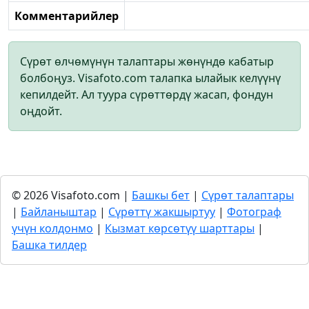
Комментарийлер
Сүрөт өлчөмүнүн талаптары жөнүндө кабатыр
болбоңуз. Visafoto.com талапка ылайык келүүнү
кепилдейт. Ал туура сүрөттөрдү жасап, фондун
оңдойт.
© 2026 Visafoto.com |
Башкы бет
|
Сүрөт талаптары
|
Байланыштар
|
Сүрөттү жакшыртуу
|
Фотограф
үчүн колдонмо
|
Кызмат көрсөтүү шарттары
|
Башка тилдер