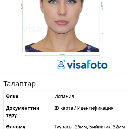
Талаптар
Өлкө
Испания
Документтин
ID карта / Идентификация
түрү
Өлчөмү
Туурасы: 26мм, Бийиктик: 32мм