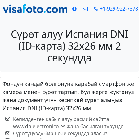
+1-929-922-7378
Сүрөт алуу Испания DNI
(ID-карта) 32x26 мм 2
секундда
Фондун кандай болгонуна карабай смартфон же
камера менен сүрөт тартып, бул жерге жүктөңүз
жана документ үчүн кесипкөй сүрөт алыңыз:
Испания DNI (ID-карта) 32x26 мм
Кепилденген кабыл алуу расмий сайтта
www.dnielectronico.es жана басылган түрүндө
Сүрөтүңүздү бир нече секундда аласыз