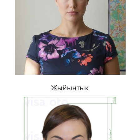
Жыйынтык