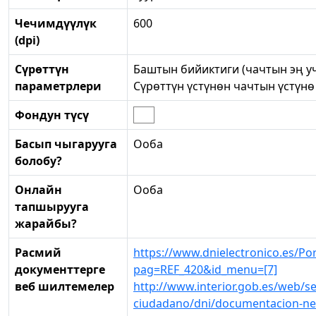
Чечимдүүлүк
600
(dpi)
Сүрөттүн
Баштын бийиктиги (чачтын эң уч
параметрлери
Сүрөттүн үстүнөн чачтын үстүнө
Фондун түсү
Басып чыгарууга
Ооба
болобу?
Онлайн
Ооба
тапшырууга
жарайбы?
Расмий
https://www.dnielectronico.es/Po
документтерге
pag=REF_420&id_menu=[7]
веб шилтемелер
http://www.interior.gob.es/web/ser
ciudadano/dni/documentacion-nec