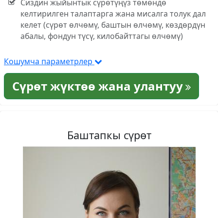
Сиздин жыйынтык сүрөтүңүз төмөндө
келтирилген талаптарга жана мисалга толук дал
келет (сүрөт өлчөмү, баштын өлчөмү, көздөрдүн
абалы, фондун түсү, килобайттагы өлчөмү)
Кошумча параметрлер
Сүрөт жүктөө жана улантуу
Баштапкы сүрөт