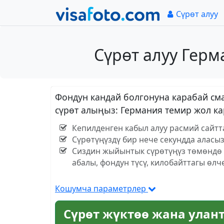
Сүрөт алуу
Сүрөт алуу Герм
Фондун кандай болгонуна карабай сма
сүрөт алыңыз: Германия темир жол ка
Кепилденген кабыл алуу расмий сайтт
Сүрөтүңүздү бир нече секундда аласы
Сиздин жыйынтык сүрөтүңүз төмөндө к
абалы, фондун түсү, килобайттагы өлч
Кошумча параметрлер
Сүрөт жүктөө жана улан