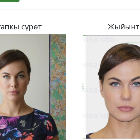
апкы сүрөт
Жыйынт