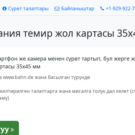
Сүрөт талаптары
Байланыштар
+1-929-922-
ания темир жол картасы 35x
ртфон же камера менен сүрөт тартып, бул жерге ж
ртасы 35x45 мм
а www.bahn.de жана басылган түрүндө
з
елтирилген талаптарга жана мисалга толук дал келет (
өмү)
туу