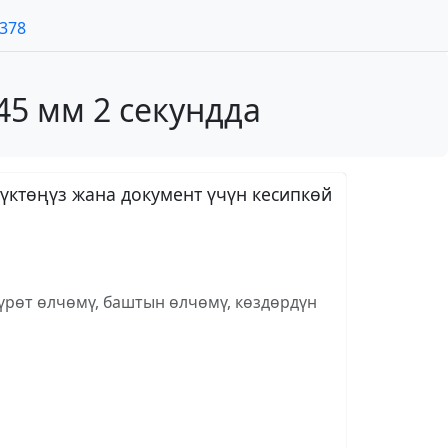
7378
45 мм 2 секундда
үктөңүз жана документ үчүн кесипкөй
сүрөт өлчөмү, баштын өлчөмү, көздөрдүн