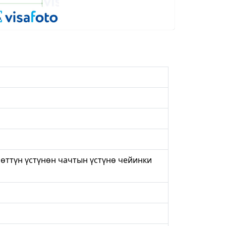
рөттүн үстүнөн чачтын үстүнө чейинки