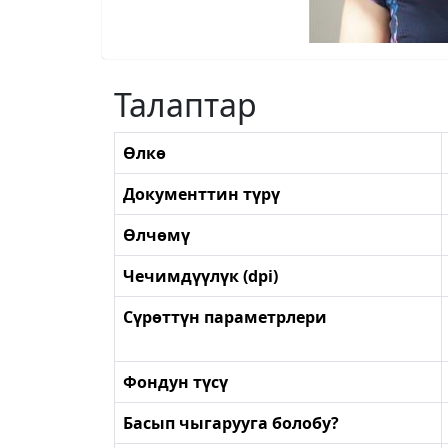
Талаптар
Өлкө
Документтин түрү
Өлчөмү
Чечимдүүлүк (dpi)
Сүрөттүн параметрлери
Фондун түсү
Басып чыгарууга болобу?