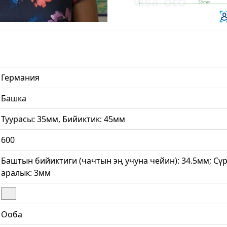
Германия
Башка
Туурасы: 35мм, Бийиктик: 45мм
600
Баштын бийиктиги (чачтын эң учуна чейин): 34.5мм; Сү
аралык: 3мм
Ооба