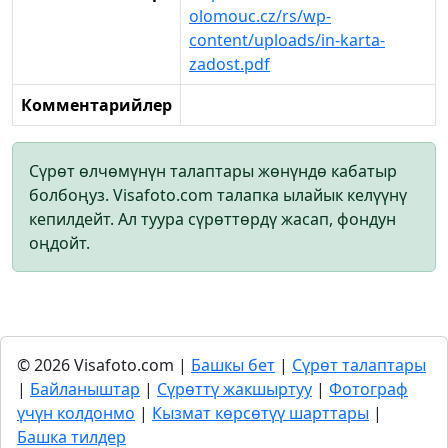
olomouc.cz/rs/wp-
content/uploads/in-karta-
zadost.pdf
Комментарийлер
Сүрөт өлчөмүнүн талаптары жөнүндө кабатыр
болбоңуз. Visafoto.com талапка ылайык келүүнү
кепилдейт. Ал туура сүрөттөрдү жасап, фондун
оңдойт.
© 2026 Visafoto.com |
Башкы бет
|
Сүрөт талаптары
|
Байланыштар
|
Сүрөттү жакшыртуу
|
Фотограф
үчүн колдонмо
|
Кызмат көрсөтүү шарттары
|
Башка тилдер