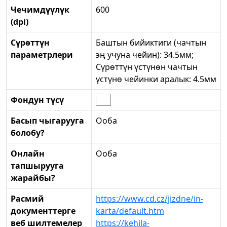
Чечимдүүлүк
600
(dpi)
Сүрөттүн
Баштын бийиктиги (чачтын
параметрлери
эң учуна чейин): 34.5мм;
Сүрөттүн үстүнөн чачтын
үстүнө чейинки аралык: 4.5мм
Фондун түсү
Басып чыгарууга
Ооба
болобу?
Онлайн
Ооба
тапшырууга
жарайбы?
Расмий
https://www.cd.cz/jizdne/in-
документтерге
karta/default.htm
веб шилтемелер
https://kehila-