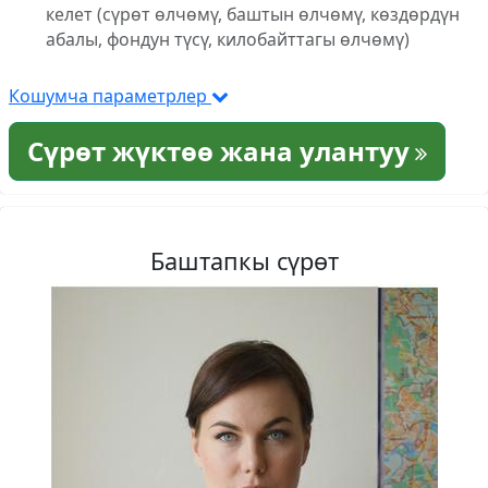
келет (сүрөт өлчөмү, баштын өлчөмү, көздөрдүн
абалы, фондун түсү, килобайттагы өлчөмү)
Кошумча параметрлер
Сүрөт жүктөө жана улантуу
Баштапкы сүрөт