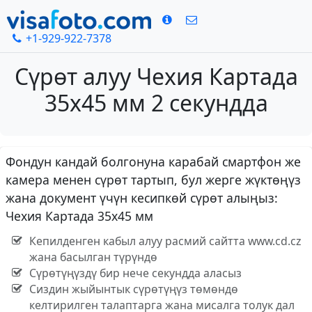
+1-929-922-7378
Сүрөт алуу Чехия Картада
35x45 мм 2 секундда
Фондун кандай болгонуна карабай смартфон же
камера менен сүрөт тартып, бул жерге жүктөңүз
жана документ үчүн кесипкөй сүрөт алыңыз:
Чехия Картада 35x45 мм
Кепилденген кабыл алуу расмий сайтта www.cd.cz
жана басылган түрүндө
Сүрөтүңүздү бир нече секундда аласыз
Сиздин жыйынтык сүрөтүңүз төмөндө
келтирилген талаптарга жана мисалга толук дал