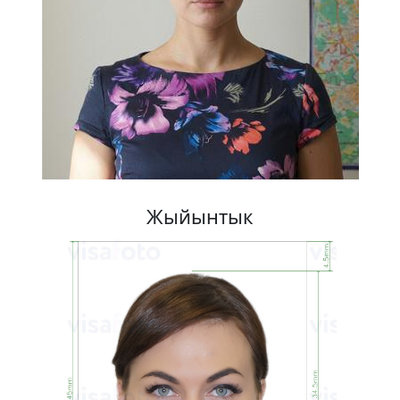
Жыйынтык