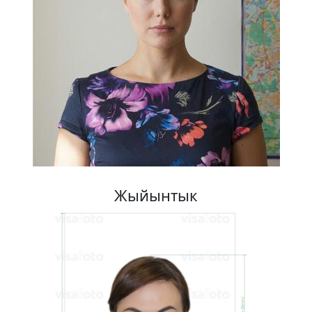
Жыйынтык