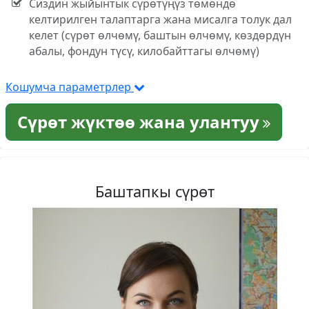
Сиздин жыйынтык сүрөтүңүз төмөндө
келтирилген талаптарга жана мисалга толук дал
келет (сүрөт өлчөмү, баштын өлчөмү, көздөрдүн
абалы, фондун түсү, килобайттагы өлчөмү)
Кошумча параметрлер
Сүрөт жүктөө жана улантуу
Баштапкы сүрөт