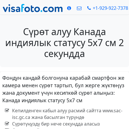
+1-929-922-7378
Сүрөт алуу Канада
индиялык статусу 5x7 см 2
секундда
Фондун кандай болгонуна карабай смартфон же
камера менен сүрөт тартып, бул жерге жүктөңүз
жана документ үчүн кесипкөй сүрөт алыңыз:
Канада индиялык статусу 5x7 см
Кепилденген кабыл алуу расмий сайтта www.sac-
isc.gc.ca жана басылган түрүндө
Сүрөтүңүздү бир нече секундда аласыз