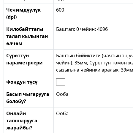
Чечимдүүлүк
600
(dpi)
Килобайттагы
Баштап: 0 чейин: 4096
талап кылынган
өлчөм
Сүрөттүн
Баштын бийиктиги (чачтын эң у
параметрлери
чейин): 35мм; Сүрөттүн төмөн ж
сызыгына чейинки аралык: 39м
Фондун түсү
Басып чыгарууга
Ооба
болобу?
Онлайн
Ооба
тапшырууга
жарайбы?