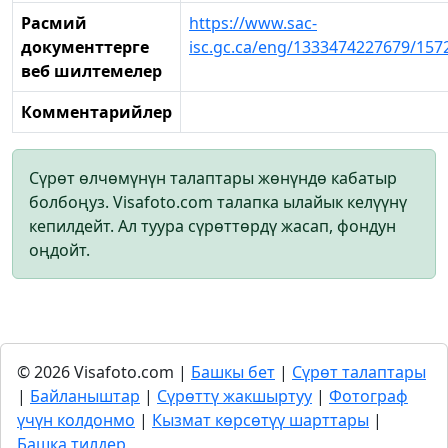
Расмий
https://www.sac-
документтерге
isc.gc.ca/eng/1333474227679/15
веб шилтемелер
Комментарийлер
Сүрөт өлчөмүнүн талаптары жөнүндө кабатыр
болбоңуз. Visafoto.com талапка ылайык келүүнү
кепилдейт. Ал туура сүрөттөрдү жасап, фондун
оңдойт.
© 2026 Visafoto.com |
Башкы бет
|
Сүрөт талаптары
|
Байланыштар
|
Сүрөттү жакшыртуу
|
Фотограф
үчүн колдонмо
|
Кызмат көрсөтүү шарттары
|
Башка тилдер