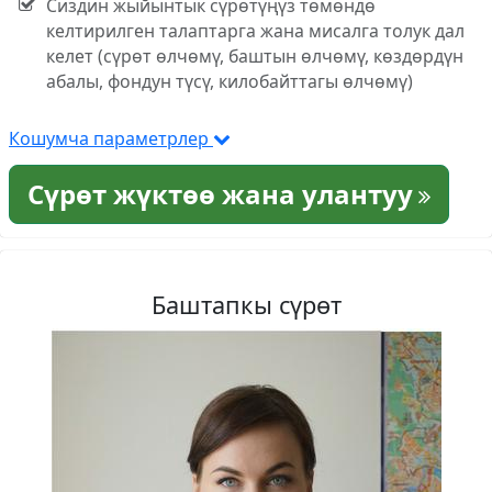
Сиздин жыйынтык сүрөтүңүз төмөндө
келтирилген талаптарга жана мисалга толук дал
келет (сүрөт өлчөмү, баштын өлчөмү, көздөрдүн
абалы, фондун түсү, килобайттагы өлчөмү)
Кошумча параметрлер
Сүрөт жүктөө жана улантуу
Баштапкы сүрөт