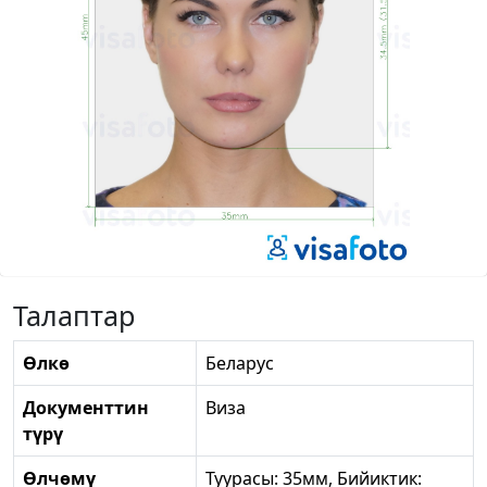
Талаптар
Өлкө
Беларус
Документтин
Виза
түрү
Өлчөмү
Туурасы: 35мм, Бийиктик: