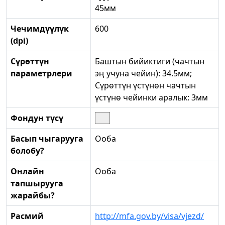
45мм
Чечимдүүлүк
600
(dpi)
Сүрөттүн
Баштын бийиктиги (чачтын
параметрлери
эң учуна чейин): 34.5мм;
Сүрөттүн үстүнөн чачтын
үстүнө чейинки аралык: 3мм
Фондун түсү
Басып чыгарууга
Ооба
болобу?
Онлайн
Ооба
тапшырууга
жарайбы?
Расмий
http://mfa.gov.by/visa/vjezd/