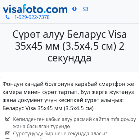
+1-929-922-7378
Сүрөт алуу Беларус Visa
35x45 мм (3.5x4.5 см) 2
секундда
Фондун кандай болгонуна карабай смартфон же
камера менен сүрөт тартып, бул жерге жүктөңүз
жана документ үчүн кесипкөй сүрөт алыңыз:
Беларус Visa 35x45 мм (3.5x4.5 см)
Кепилденген кабыл алуу расмий сайтта mfa.gov.by
жана басылган түрүндө
Сүрөтүңүздү бир нече секундда аласыз