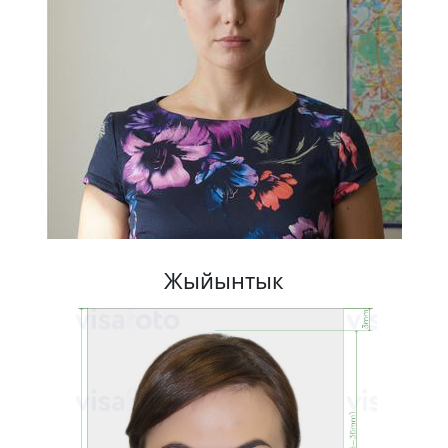
Жыйынтык