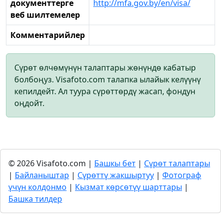
документтерге
http://mfa.gov.by/en/visa/
веб шилтемелер
Комментарийлер
Сүрөт өлчөмүнүн талаптары жөнүндө кабатыр
болбоңуз. Visafoto.com талапка ылайык келүүнү
кепилдейт. Ал туура сүрөттөрдү жасап, фондун
оңдойт.
© 2026 Visafoto.com |
Башкы бет
|
Сүрөт талаптары
|
Байланыштар
|
Сүрөттү жакшыртуу
|
Фотограф
үчүн колдонмо
|
Кызмат көрсөтүү шарттары
|
Башка тилдер