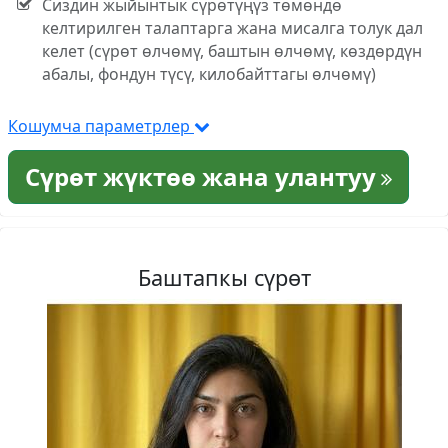
Сиздин жыйынтык сүрөтүңүз төмөндө
келтирилген талаптарга жана мисалга толук дал
келет (сүрөт өлчөмү, баштын өлчөмү, көздөрдүн
абалы, фондун түсү, килобайттагы өлчөмү)
Кошумча параметрлер
Сүрөт жүктөө жана улантуу
Баштапкы сүрөт