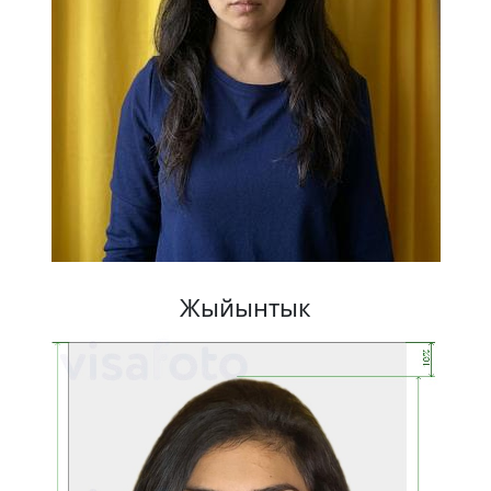
Жыйынтык