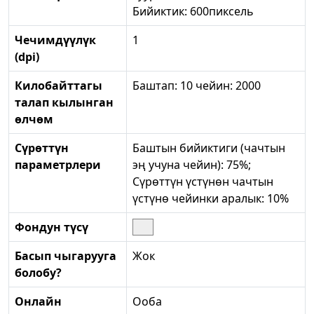
Бийиктик: 600пиксель
Чечимдүүлүк
1
(dpi)
Килобайттагы
Баштап: 10 чейин: 2000
талап кылынган
өлчөм
Сүрөттүн
Баштын бийиктиги (чачтын
параметрлери
эң учуна чейин): 75%;
Сүрөттүн үстүнөн чачтын
үстүнө чейинки аралык: 10%
Фондун түсү
Басып чыгарууга
Жок
болобу?
Онлайн
Ооба