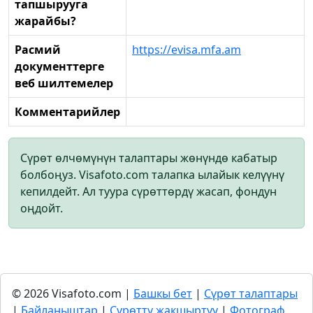
тапшырууга
жарайбы?
Расмий
https://evisa.mfa.am
документтерге
веб шилтемелер
Комментарийлер
Сүрөт өлчөмүнүн талаптары жөнүндө кабатыр
болбоңуз. Visafoto.com талапка ылайык келүүнү
кепилдейт. Ал туура сүрөттөрдү жасап, фондун
оңдойт.
© 2026 Visafoto.com |
Башкы бет
|
Сүрөт талаптары
|
Байланыштар
|
Сүрөттү жакшыртуу
|
Фотограф