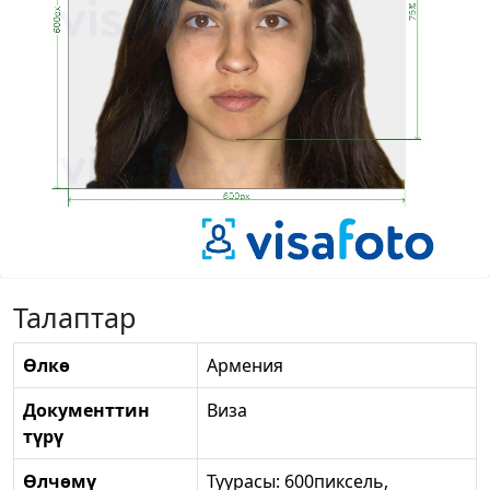
Талаптар
Өлкө
Армения
Документтин
Виза
түрү
Өлчөмү
Туурасы: 600пиксель,