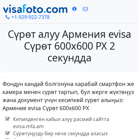
+1-929-922-7378
Сүрөт алуу Армения evisa
Сүрөт 600x600 PX 2
секундда
Фондун кандай болгонуна карабай смартфон же
камера менен сүрөт тартып, бул жерге жүктөңүз
жана документ үчүн кесипкөй сүрөт алыңыз:
Армения evisa Сүрөт 600x600 PX
Кепилденген кабыл алуу расмий сайтта
evisa.mfa.am
Сүрөтүңүздү бир нече секундда аласыз